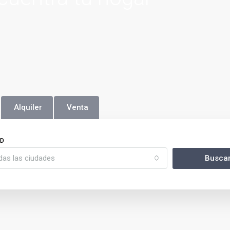
Alquiler
Venta
AD
das las ciudades
Busca