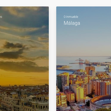
es
0 Inmueble
Málaga