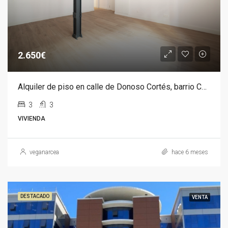
2.650€
Alquiler de piso en calle de Donoso Cortés, barrio Chamberí
3
3
VIVIENDA
veganarcea
hace 6 meses
DESTACADO
VENTA