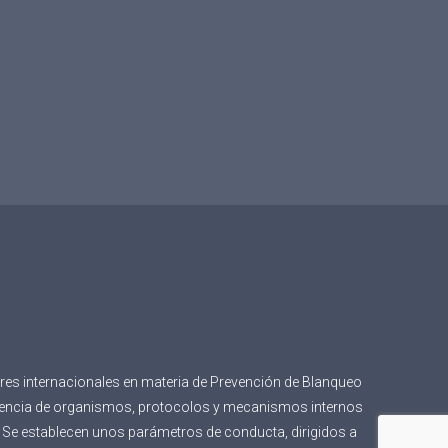
res internacionales en materia de Prevención de Blanqueo
istencia de organismos, protocolos y mecanismos internos
ad. Se establecen unos parámetros de conducta, dirigidos a