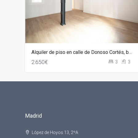
Alquiler de piso en calle de Donoso Cortés, barrio Chamberí
2.650€
3
3
Madrid
López de Hoyos 13, 2ºA